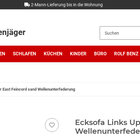
2-Mann-Lieferung bis in die Wohnung
enjäger
EN
SCHLAFEN
KÜCHEN
KINDER
BÜRO
ROLF BENZ
r East Feincord sand Wellenunterfederung
Ecksofa Links Up
Wellenunterfed