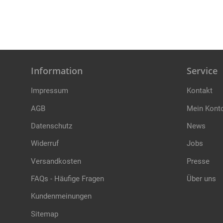
Information
Service
Impressum
Kontakt
AGB
Mein Kont
Datenschutz
News
Widerruf
Jobs
Versandkosten
Presse
FAQs - Häufige Fragen
Über uns
Kundenmeinungen
Sitemap