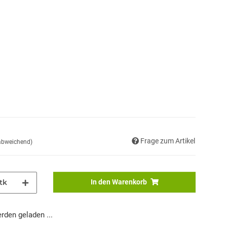
Frage zum Artikel
 abweichend)
tk
In den Warenkorb
den geladen ...