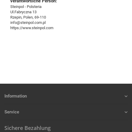
verantwortliche Person:
Steinpol - Polsteria
Ul.Fabryczna 13
Rzepin, Polen, 69-110
info@steinpol.com.pl
https://www.steinpol.com
Information
Service
Sichere Bezahlung