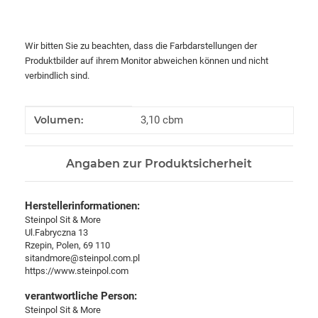
Wir bitten Sie zu beachten, dass die Farbdarstellungen der
Produktbilder auf ihrem Monitor abweichen können und nicht
verbindlich sind.
Produkteigenschaft
Wert
Volumen:
3,10 cbm
Angaben zur Produktsicherheit
Herstellerinformationen:
Steinpol Sit & More
Ul.Fabryczna 13
Rzepin, Polen, 69 110
sitandmore@steinpol.com.pl
https://www.steinpol.com
verantwortliche Person:
Steinpol Sit & More