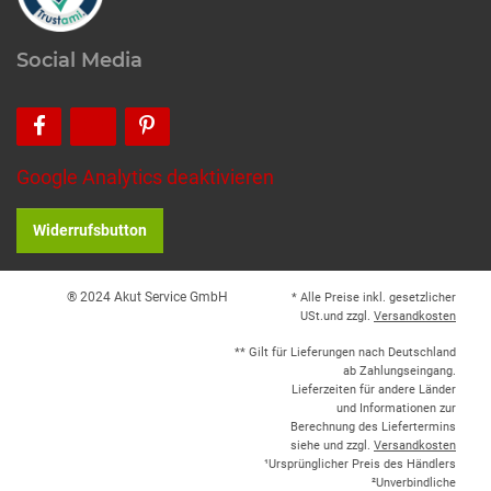
Social Media
Google Analytics deaktivieren
Widerrufsbutton
® 2024 Akut Service GmbH
* Alle Preise inkl. gesetzlicher
USt.und zzgl.
Versandkosten
** Gilt für Lieferungen nach Deutschland
ab Zahlungseingang.
Lieferzeiten für andere Länder
und Informationen zur
Berechnung des Liefertermins
siehe und zzgl.
Versandkosten
¹Ursprünglicher Preis des Händlers
²Unverbindliche