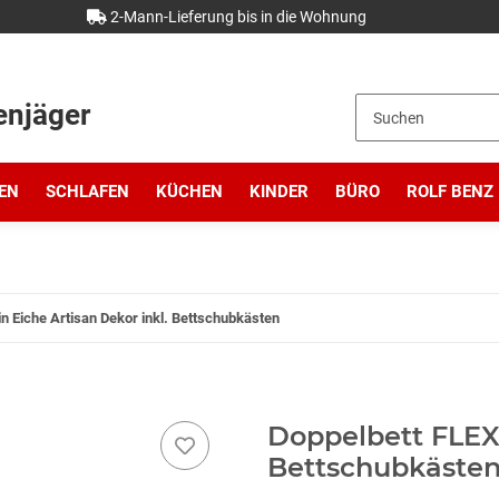
2-Mann-Lieferung bis in die Wohnung
enjäger
EN
SCHLAFEN
KÜCHEN
KINDER
BÜRO
ROLF BENZ
n Eiche Artisan Dekor inkl. Bettschubkästen
Doppelbett FLEXX
Bettschubkäste