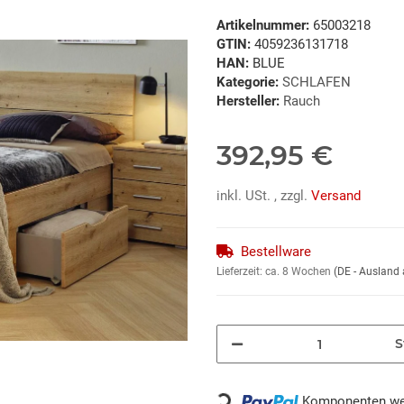
Artikelnummer:
65003218
GTIN:
4059236131718
HAN:
BLUE
Kategorie:
SCHLAFEN
Hersteller:
Rauch
392,95 €
inkl. USt. , zzgl.
Versand
Bestellware
Lieferzeit:
ca. 8 Wochen
(DE - Ausland
S
Komponenten wer