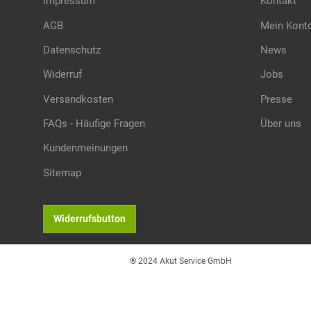
Impressum
Kontakt
AGB
Mein Kont
Datenschutz
News
Widerruf
Jobs
Versandkosten
Presse
FAQs - Häufige Fragen
Über uns
Kundenmeinungen
Sitemap
Widerrufsbutton
® 2024 Akut Service GmbH