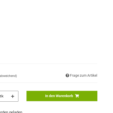
Frage zum Artikel
 abweichend)
tk
In den Warenkorb
den geladen ...