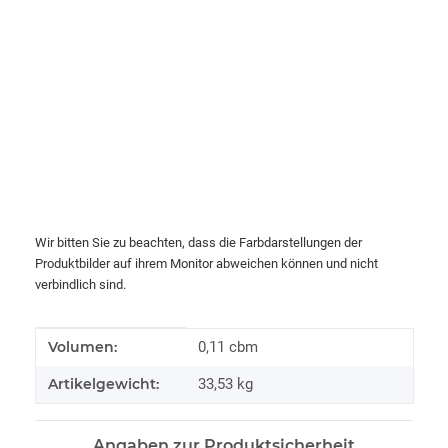
Wir bitten Sie zu beachten, dass die Farbdarstellungen der
Produktbilder auf ihrem Monitor abweichen können und nicht
verbindlich sind.
Produkteigenschaft
Wert
Volumen:
0,11 cbm
Artikelgewicht:
33,53
kg
Angaben zur Produktsicherheit