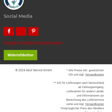
Social Media
Google Analytics deaktivieren
Widerrufsbutton
® 2024 Akut Service GmbH
* Alle Preise inkl. gesetzlicher
USt.und zzgl.
Versandkosten
** Gilt für Lieferungen nach Deutschland
ab Zahlungseingang.
Lieferzeiten für andere Länder
und Informationen zur
Berechnung des Liefertermins
siehe und zzgl.
Versandkosten
¹Ursprünglicher Preis des Händlers