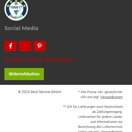
Social Media
Google Analytics deaktivieren
Widerrufsbutton
® 2024 Akut Service GmbH
* Alle Preise inkl. gesetzlicher
USt.und zzgl.
Versandkosten
** Gilt für Lieferungen nach Deutschland
ab Zahlungseingang.
Lieferzeiten für andere Länder
und Informationen zur
Berechnung des Liefertermins
siehe und zzgl.
Versandkosten