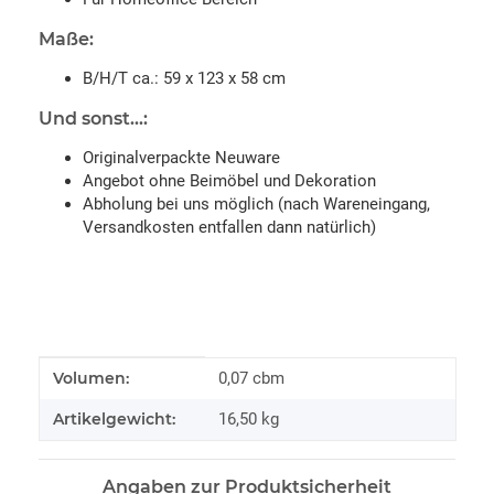
Maße:
B/H/T ca.: 59 x 123 x 58 cm
Und sonst...:
Originalverpackte Neuware
Angebot ohne Beimöbel und Dekoration
Abholung bei uns möglich (nach Wareneingang,
Versandkosten entfallen dann natürlich)
Produkteigenschaft
Wert
Volumen:
0,07 cbm
Artikelgewicht:
16,50
kg
Angaben zur Produktsicherheit