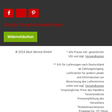
Google Analytics deaktivieren
Widerrufsbutton
® 2024 Akut Service GmbH
* Alle Preise inkl. gesetzlicher
USt.und zzgl.
Versandkosten
** Gilt für Lieferungen nach Deutschland
ab Zahlungseingang.
Lieferzeiten für andere Länder
und Informationen zur
Berechnung des Liefertermins
siehe und zzgl.
Versandkosten
¹Ursprünglicher Preis des Händlers
²Unverbindliche
Preisempfehlung des
Herstellers
³Endverbraucherpreis
Powered by
JTL-Shop