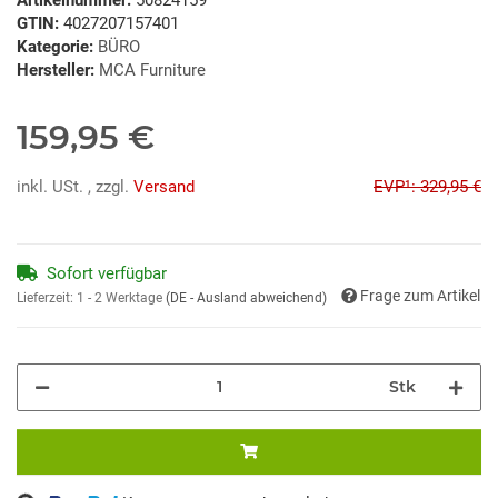
GTIN:
4027207157401
Kategorie:
BÜRO
Hersteller:
MCA Furniture
159,95 €
inkl. USt. , zzgl.
Versand
EVP¹: 329,95 €
Sofort verfügbar
Frage zum Artikel
Lieferzeit:
1 - 2 Werktage
(DE - Ausland abweichend)
Stk
ng...