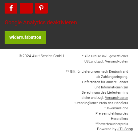
Google Analytics deaktivieren
Widerrufsbutton
® 2024 Akut Service GmbH
* Alle Preise inkl. gesetzlicher
USt.und zzgl.
Versandkosten
** Gilt für Lieferungen nach Deutschland
ab Zahlungseingang.
Lieferzeiten für andere Länder
und Informationen zur
Berechnung des Liefertermins
siehe und zzgl.
Versandkosten
¹Ursprünglicher Preis des Händlers
²Unverbindliche
Preisempfehlung des
Herstellers
³Endverbraucherpreis
Powered by
JTL-Shop