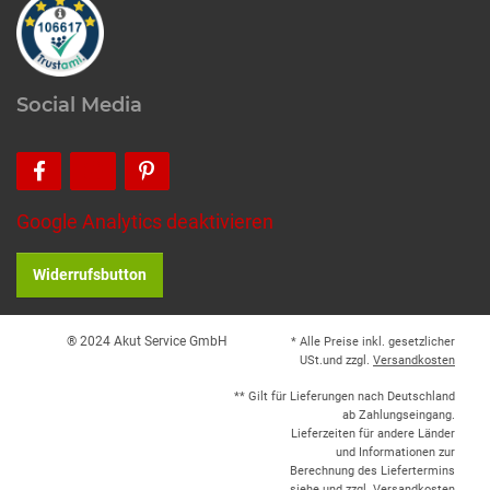
Social Media
Google Analytics deaktivieren
Widerrufsbutton
® 2024 Akut Service GmbH
* Alle Preise inkl. gesetzlicher
USt.und zzgl.
Versandkosten
** Gilt für Lieferungen nach Deutschland
ab Zahlungseingang.
Lieferzeiten für andere Länder
und Informationen zur
Berechnung des Liefertermins
siehe und zzgl.
Versandkosten