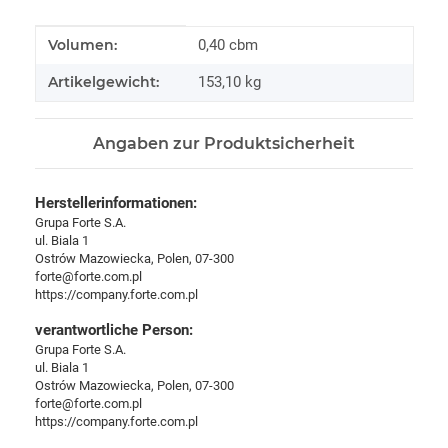
Produkteigenschaft
Wert
Volumen:
0,40 cbm
Artikelgewicht:
153,10
kg
Angaben zur Produktsicherheit
Herstellerinformationen:
Grupa Forte S.A.
ul. Biala 1
Ostrów Mazowiecka, Polen, 07-300
forte@forte.com.pl
https://company.forte.com.pl
verantwortliche Person:
Grupa Forte S.A.
ul. Biala 1
Ostrów Mazowiecka, Polen, 07-300
forte@forte.com.pl
https://company.forte.com.pl