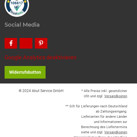
Social Media
Google Analytics deaktivieren
Widerrufsbutton
® 2024 Akut Service GmbH
* Alle Preise inkl. gesetzlicher
USt.und zzgl.
Versandkosten
** Gilt für Lieferungen nach Deutschland
ab Zahlungseingang.
Lieferzeiten für andere Länder
und Informationen zur
Berechnung des Liefertermins
siehe und zzgl.
Versandkosten