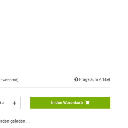
Frage zum Artikel
 abweichend)
tk
In den Warenkorb
den geladen ...