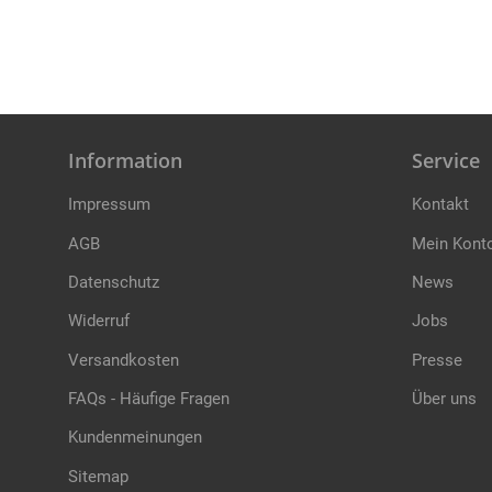
Information
Service
Impressum
Kontakt
AGB
Mein Kont
Datenschutz
News
Widerruf
Jobs
Versandkosten
Presse
FAQs - Häufige Fragen
Über uns
Kundenmeinungen
Sitemap