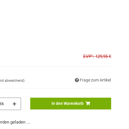
EVP¹: 129,95 €
Frage zum Artikel
and abweichend)
tk
In den Warenkorb
den geladen ...