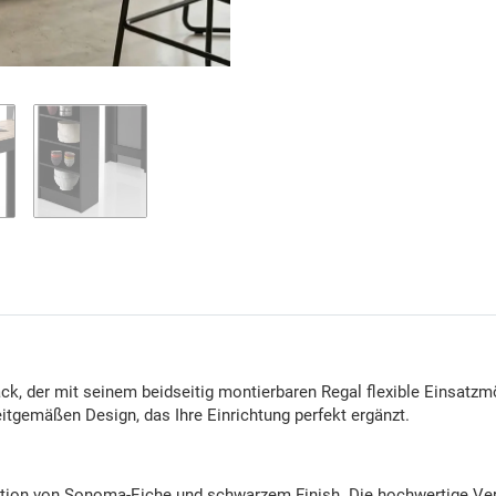
ack, der mit seinem beidseitig montierbaren Regal flexible Einsatz
itgemäßen Design, das Ihre Einrichtung perfekt ergänzt.
ation von Sonoma-Eiche und schwarzem Finish. Die hochwertige Vera