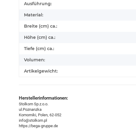
Produkteigenschaft
Wert
Ausführung:
Material:
Breite (cm) ca.:
Höhe (cm) ca.:
Tiefe (cm) ca.:
Volumen:
Artikelgewicht:
Herstellerinformationen:
Stolkom Sp.z.o.o.
ul.Poznanzka
Komorniki, Polen, 62-052
info@stolkom.pl
https://bega-gruppe.de