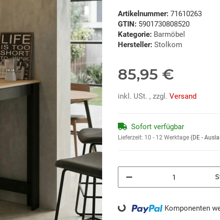
Artikelnummer:
71610263
GTIN:
5901730808520
Kategorie:
Barmöbel
Hersteller:
Stolkom
85,95 €
inkl. USt. , zzgl.
Versand
Sofort verfügbar
Lieferzeit:
10 - 12 Werktage
(DE - Ausl
S
Loading...
Komponenten wer