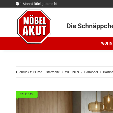
1 Monat Rückgaberecht
Die Schnäppch
WOHN
Zurück zur Liste
Startseite
WOHNEN
Barmöbel
Bartis
SALE 34%