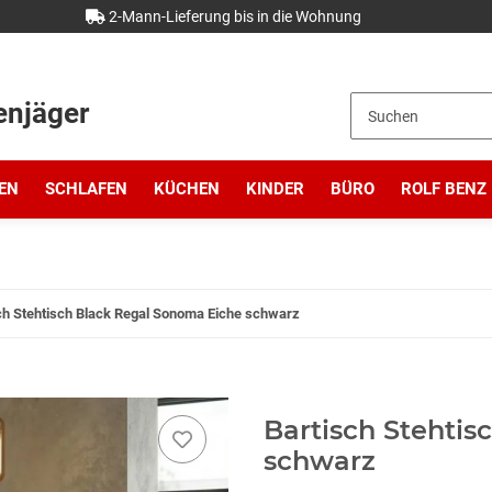
2-Mann-Lieferung bis in die Wohnung
enjäger
EN
SCHLAFEN
KÜCHEN
KINDER
BÜRO
ROLF BENZ
ch Stehtisch Black Regal Sonoma Eiche schwarz
Bartisch Stehti
schwarz