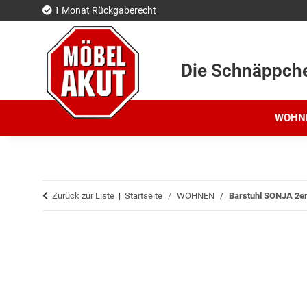
1 Monat Rückgaberecht
Die Schnäppch
WOHN
Zurück zur Liste
Startseite
WOHNEN
Barstuhl SONJA 2er-