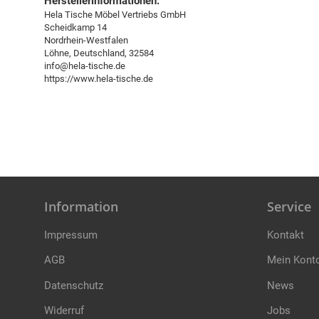
Herstellerinformationen:
Hela Tische Möbel Vertriebs GmbH
Scheidkamp 14
Nordrhein-Westfalen
Löhne, Deutschland, 32584
info@hela-tische.de
https://www.hela-tische.de
Information
Service
Impressum
Kontakt
AGB
Mein Kont
Datenschutz
News
Widerruf
Jobs