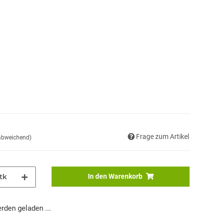
Frage zum Artikel
 abweichend)
tk
In den Warenkorb
den geladen ...