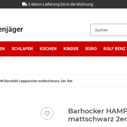
2-Mann-Lieferung bis in die Wohnung
enjäger
EN
SCHLAFEN
KÜCHEN
KINDER
BÜRO
ROLF BENZ
 Barstuhl cappuccino mattschwarz 2er Set
Barhocker HAMP
mattschwarz 2er