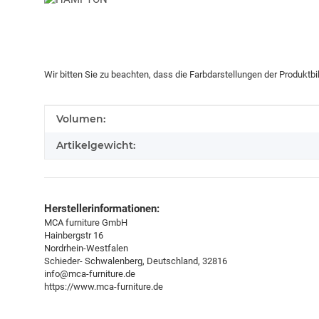
Wir bitten Sie zu beachten, dass die Farbdarstellungen der Produktb
Produkteigenschaft
Wert
Volumen:
Artikelgewicht:
Herstellerinformationen:
MCA furniture GmbH
Hainbergstr 16
Nordrhein-Westfalen
Schieder- Schwalenberg, Deutschland, 32816
info@mca-furniture.de
https://www.mca-furniture.de