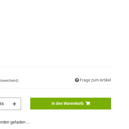
Frage zum Artikel
 abweichend)
tk
In den Warenkorb
den geladen ...