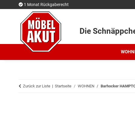
1 Monat Rückgaberecht
Die Schnäppch
WOHN
Zurück zur Liste
Startseite
WOHNEN
Barhocker HAMPTON