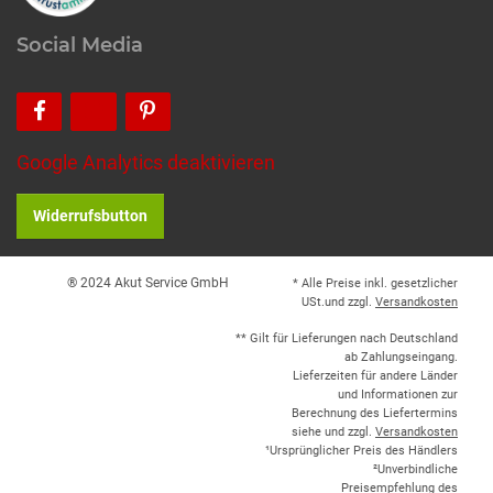
Social Media
Google Analytics deaktivieren
Widerrufsbutton
® 2024 Akut Service GmbH
* Alle Preise inkl. gesetzlicher
USt.und zzgl.
Versandkosten
** Gilt für Lieferungen nach Deutschland
ab Zahlungseingang.
Lieferzeiten für andere Länder
und Informationen zur
Berechnung des Liefertermins
siehe und zzgl.
Versandkosten
¹Ursprünglicher Preis des Händlers
²Unverbindliche
Preisempfehlung des