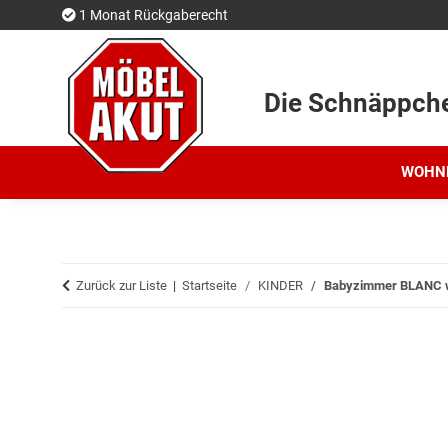
1 Monat Rückgaberecht
Die Schnäppch
WOHN
Zurück zur Liste
Startseite
KINDER
Babyzimmer BLANC wei