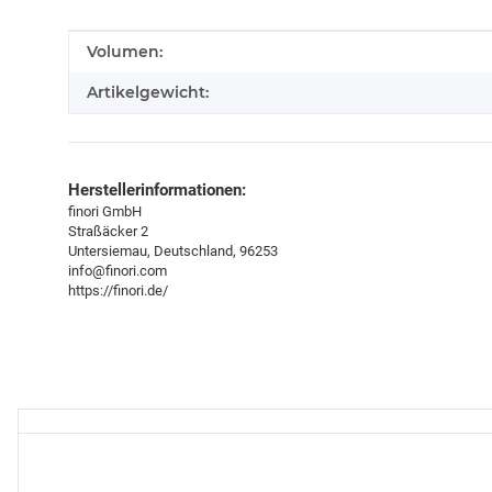
Produkteigenschaft
Wert
Volumen:
Artikelgewicht:
Herstellerinformationen:
finori GmbH
Straßäcker 2
Untersiemau, Deutschland, 96253
info@finori.com
https://finori.de/