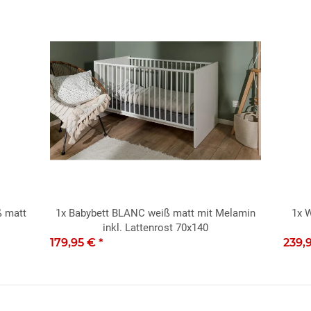
ß matt
1x
Babybett BLANC weiß matt mit Melamin
1x
W
inkl. Lattenrost 70x140
179,95 €
*
239,