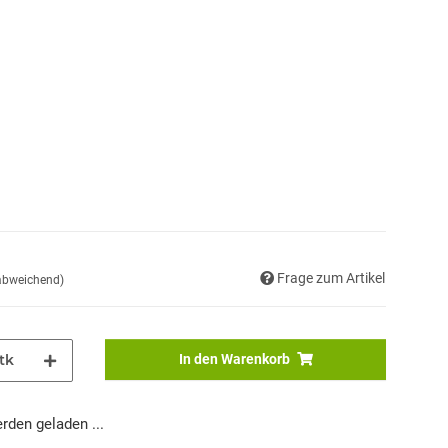
Frage zum Artikel
 abweichend)
tk
In den Warenkorb
den geladen ...