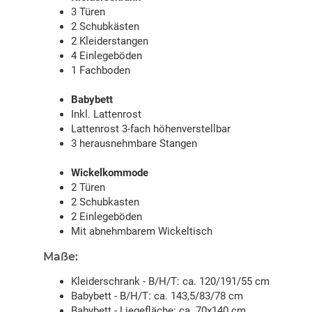
3 Türen
2 Schubkästen
2 Kleiderstangen
4 Einlegeböden
1 Fachboden
Babybett
Inkl. Lattenrost
Lattenrost 3-fach höhenverstellbar
3 herausnehmbare Stangen
Wickelkommode
2 Türen
2 Schubkasten
2 Einlegeböden
Mit abnehmbarem Wickeltisch
Maße:
Kleiderschrank - B/H/T: ca. 120/191/55 cm
Babybett - B/H/T: ca. 143,5/83/78 cm
Babybett - Liegefläche: ca. 70x140 cm