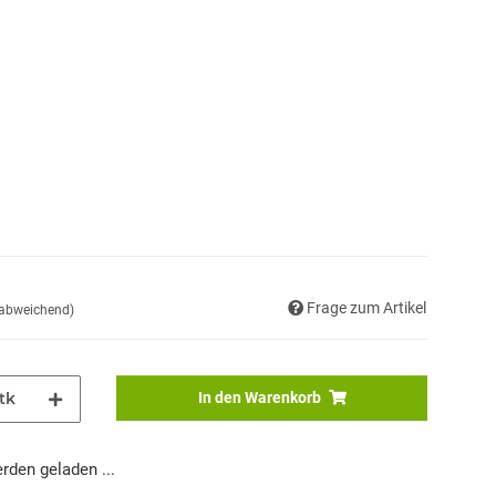
Frage zum Artikel
 abweichend)
tk
In den Warenkorb
den geladen ...