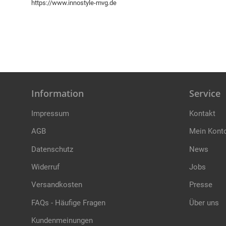
https://www.innostyle-mvg.de
Information
Service
Impressum
Kontakt
AGB
Mein Kont
Datenschutz
News
Widerruf
Jobs
Versandkosten
Presse
FAQs - Häufige Fragen
Über uns
Kundenmeinungen