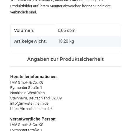
Produktbilder auf ihrem Monitor abweichen können und nicht
verbindlich sind.
Produkteigenschaft
Wert
Volumen:
0,05 cbm
Artikelgewicht:
18,20
kg
Angaben zur Produktsicherheit
Herstellerinformationen:
IMV GmbH & Co. KG
Pyrmonter Straße 1
Nordrhein-Westfalen
Steinheim, Deutschland, 32839
info@imv-steinheim.de
https://imv-steinheim.de/
verantwortliche Person:
IMV GmbH & Co. KG
Pyrmonter Straße 1