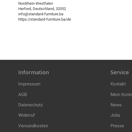
Nordrhein-Westfalen
Herford, Deutschland, 32052
info@standard-furniture.ba
https://standard-furniture.ba/de
Information
Service
Impressum
Kontakt
AGB
Mein Kont
Datenschutz
News
Widerruf
Jobs
Versandkosten
Presse