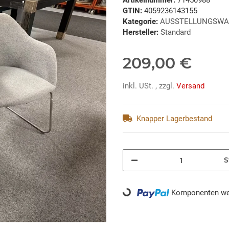
Artikelnummer:
71450988
GTIN:
4059236143155
Kategorie:
AUSSTELLUNGSWA
Hersteller:
Standard
209,00 €
inkl. USt. , zzgl.
Versand
Knapper Lagerbestand
S
Loading...
Komponenten wer