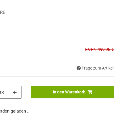
RE
EVP¹: 499,95 €
Frage zum Artikel
tk
In den Warenkorb
den geladen ...