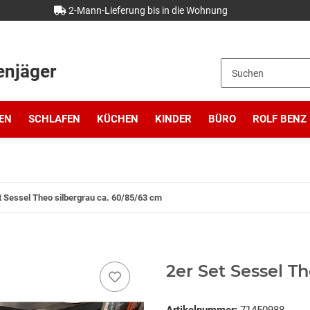
2-Mann-Lieferung bis in die Wohnung
enjäger
EN
SCHLAFEN
KÜCHEN
KINDER
BÜRO
ROLF BENZ
t Sessel Theo silbergrau ca. 60/85/63 cm
2er Set Sessel T