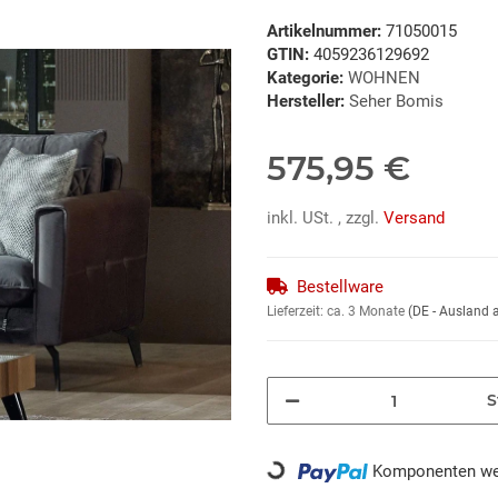
Artikelnummer:
71050015
GTIN:
4059236129692
Kategorie:
WOHNEN
Hersteller:
Seher Bomis
575,95 €
inkl. USt. , zzgl.
Versand
Bestellware
Lieferzeit:
ca. 3 Monate
(DE - Ausland
S
Loading...
Komponenten wer