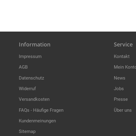
Information
Service
Impressum
Kontakt
AGB
Mein Kont
Datenschutz
News
Widerruf
Jobs
Versandkosten
Presse
FAQs - Häufige Fragen
Über uns
Kundenmeinungen
Sitemap