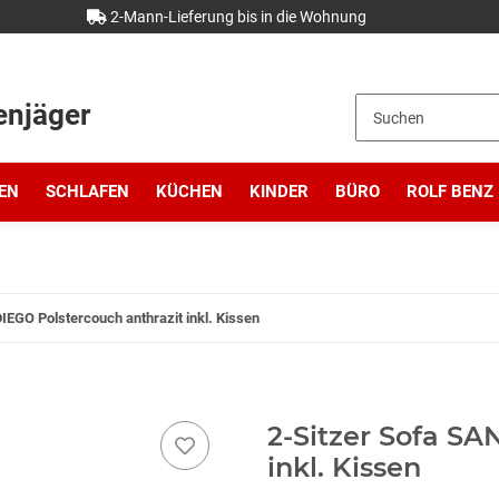
2-Mann-Lieferung bis in die Wohnung
enjäger
EN
SCHLAFEN
KÜCHEN
KINDER
BÜRO
ROLF BENZ
IEGO Polstercouch anthrazit inkl. Kissen
2-Sitzer Sofa SA
inkl. Kissen