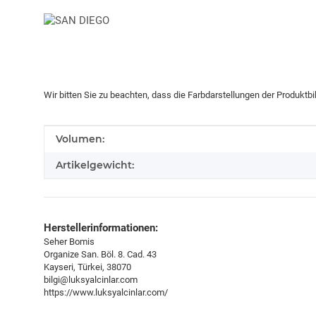
Wir bitten Sie zu beachten, dass die Farbdarstellungen der Produktb
Produkteigenschaft
Wert
Volumen:
Artikelgewicht:
Herstellerinformationen:
Seher Bomis
Organize San. Böl. 8. Cad. 43
Kayseri, Türkei, 38070
bilgi@luksyalcinlar.com
https://www.luksyalcinlar.com/