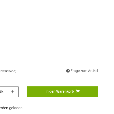
Frage zum Artikel
 abweichend)
tk
In den Warenkorb
den geladen ...