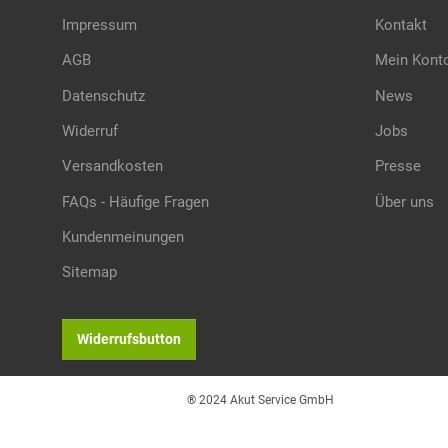
Impressum
Kontakt
AGB
Mein Kont
Datenschutz
News
Widerruf
Jobs
Versandkosten
Presse
FAQs - Häufige Fragen
Über uns
Kundenmeinungen
Sitemap
Widerrufsbutton
® 2024 Akut Service GmbH