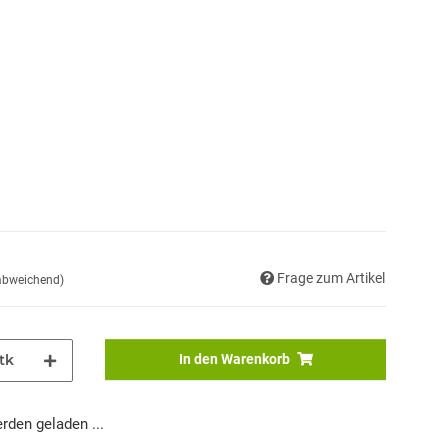
Frage zum Artikel
 abweichend)
tk
In den Warenkorb
den geladen ...