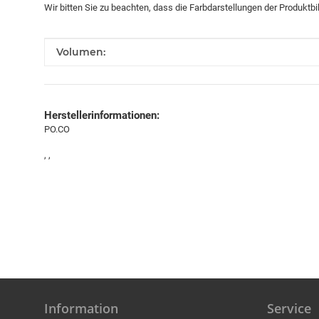
Wir bitten Sie zu beachten, dass die Farbdarstellungen der Produktb
Produkteigenschaft
Wert
Volumen:
Herstellerinformationen:
PO.CO
, ,
Information
Service