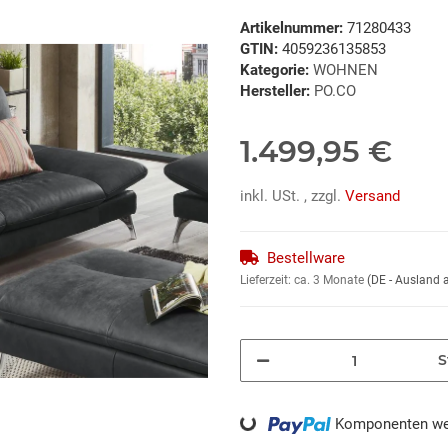
Artikelnummer:
71280433
GTIN:
4059236135853
Kategorie:
WOHNEN
Hersteller:
PO.CO
1.499,95 €
inkl. USt. , zzgl.
Versand
Bestellware
Lieferzeit:
ca. 3 Monate
(DE - Ausland
S
Loading...
Komponenten wer