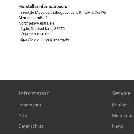
Herstellerinformationen:
Innostyle Möbelvertriebsgesellschaft mbH & Co. KG
Siemensstraße 2
Nordrhein-Westfalen
Lügde, Deutschland, 32676
info@inno-mvg.de
https://www.innostyle-mvg.de
Information
Service
Impressum
Kontakt
AGB
Mein Kont
Datenschutz
News