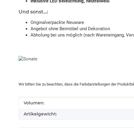
Inklusive LED Beleuchtung, neutralweiß
Und sonst...:
Originalverpackte Neuware
Angebot ohne Beimöbel und Dekoration
Abholung bei uns möglich (nach Wareneingang, Vers
Wir bitten Sie zu beachten, dass die Farbdarstellungen der Produktb
Produkteigenschaft
Wert
Volumen:
Artikelgewicht: