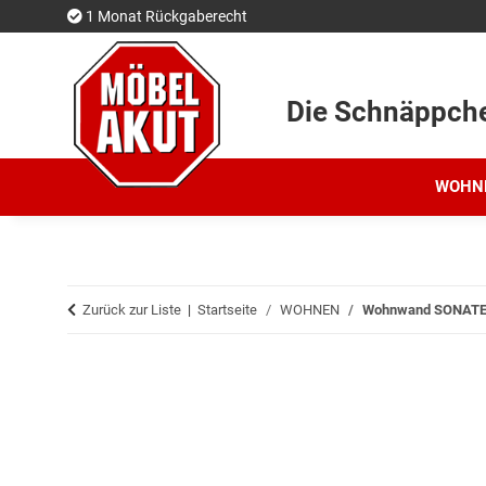
1 Monat Rückgaberecht
Die Schnäppch
WOHN
Zurück zur Liste
Startseite
WOHNEN
Wohnwand SONATE s