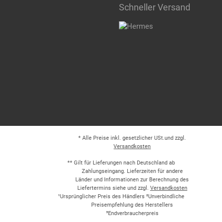
Schneller Versand
* Alle Preise inkl. gesetzlicher USt.und zzgl.
Versandkosten
** Gilt für Lieferungen nach Deutschland ab
Zahlungseingang. Lieferzeiten für andere
Länder und Informationen zur Berechnung des
Liefertermins siehe und zzgl.
Versandkosten
¹Ursprünglicher Preis des Händlers ²Unverbindliche
Preisempfehlung des Herstellers
³Endverbraucherpreis