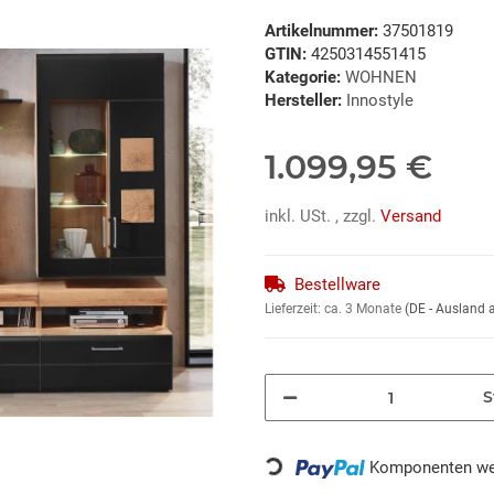
Artikelnummer:
37501819
GTIN:
4250314551415
Kategorie:
WOHNEN
Hersteller:
Innostyle
1.099,95 €
inkl. USt. , zzgl.
Versand
Bestellware
Lieferzeit:
ca. 3 Monate
(DE - Ausland
S
Loading...
Komponenten wer