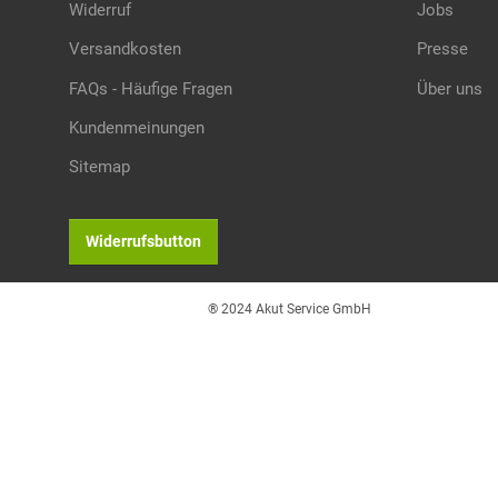
Widerruf
Jobs
Versandkosten
Presse
FAQs - Häufige Fragen
Über uns
Kundenmeinungen
Sitemap
Widerrufsbutton
® 2024 Akut Service GmbH