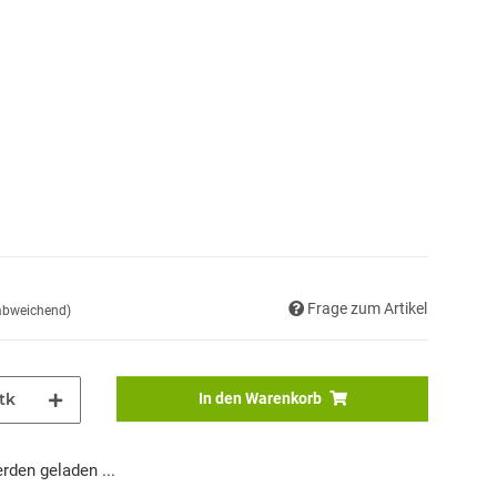
Frage zum Artikel
 abweichend)
tk
In den Warenkorb
den geladen ...