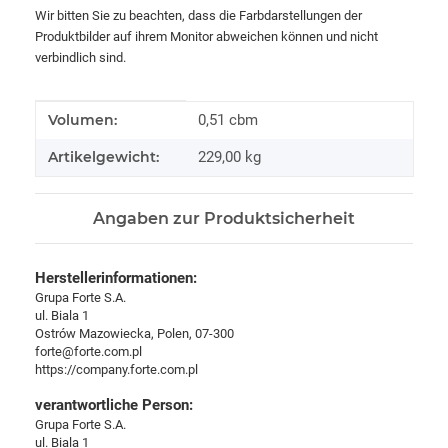
Wir bitten Sie zu beachten, dass die Farbdarstellungen der
Produktbilder auf ihrem Monitor abweichen können und nicht
verbindlich sind.
Produkteigenschaft
Wert
Volumen:
0,51 cbm
Artikelgewicht:
229,00
kg
Angaben zur Produktsicherheit
Herstellerinformationen:
Grupa Forte S.A.
ul. Biala 1
Ostrów Mazowiecka, Polen, 07-300
forte@forte.com.pl
https://company.forte.com.pl
verantwortliche Person:
Grupa Forte S.A.
ul. Biala 1