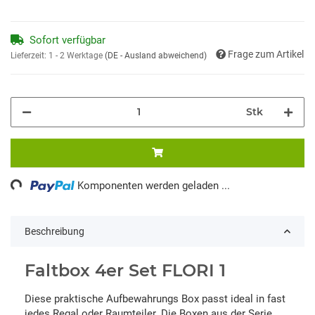
Sofort verfügbar
Frage zum Artikel
Lieferzeit:
1 - 2 Werktage
(DE - Ausland abweichend)
Stk
ing...
Komponenten werden geladen ...
Beschreibung
Faltbox 4er Set FLORI 1
Diese praktische Aufbewahrungs Box passt ideal in fast
jedes Regal oder Raumteiler. Die Boxen aus der Serie