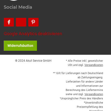
Social Media
Google Analytics deaktivieren
Widerrufsbutton
® 2024 Akut Service GmbH
* Alle Preise inkl. gesetzlicher
USt.und zzgl.
Versandkosten
** Gilt für Lieferungen nach Deutschland
ab Zahlungseingang.
Lieferzeiten für andere Länder
und Informationen zur
Berechnung des Liefertermins
siehe und zzgl.
Versandkosten
¹Ursprünglicher Preis des Händlers
²Unverbindliche
Preisempfehlung des