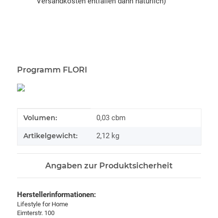
Versandkosten entfallen dann natürlich)
Programm FLORI
Produkteigenschaft
Wert
Volumen:
0,03 cbm
Artikelgewicht:
2,12
kg
Angaben zur Produktsicherheit
Herstellerinformationen:
Lifestyle for Home
Eimterstr. 100