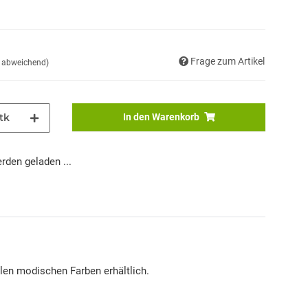
Frage zum Artikel
d abweichend)
tk
In den Warenkorb
den geladen ...
elen modischen Farben erhältlich.