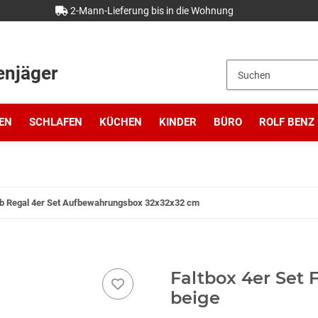
2-Mann-Lieferung bis in die Wohnung
enjäger
EN
SCHLAFEN
KÜCHEN
KINDER
BÜRO
ROLF BENZ
rb Regal 4er Set Aufbewahrungsbox 32x32x32 cm
Faltbox 4er Set
beige