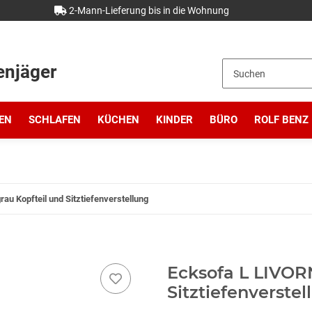
2-Mann-Lieferung bis in die Wohnung
enjäger
EN
SCHLAFEN
KÜCHEN
KINDER
BÜRO
ROLF BENZ
u Kopfteil und Sitztiefenverstellung
Ecksofa L LIVOR
Sitztiefenverstel