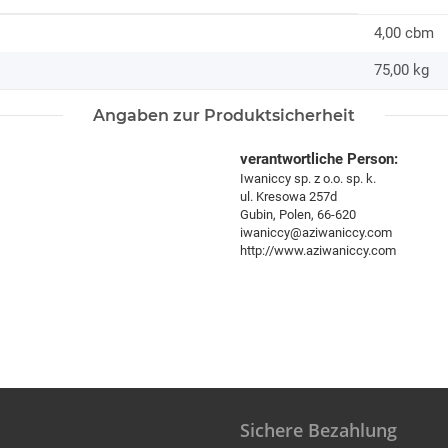
4,00 cbm
75,00
kg
Angaben zur Produktsicherheit
verantwortliche Person:
Iwaniccy sp. z o.o. sp. k.
ul. Kresowa 257d
Gubin, Polen, 66-620
iwaniccy@aziwaniccy.com
http://www.aziwaniccy.com
Sichere Bezahlung