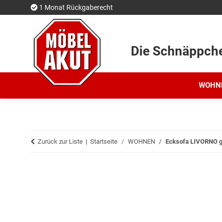
1 Monat Rückgaberecht
Die Schnäppch
WOHN
Zurück zur Liste
Startseite
WOHNEN
Ecksofa LIVORNO gra