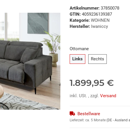
Artikelnummer:
37850078
GTIN:
4059236139387
Kategorie:
WOHNEN
Hersteller:
Iwaniccy
Ottomane
Links
Rechts
Links
Rechts
1.899,95 €
inkl. USt. , zzgl.
Versand
Bestellware
Lieferzeit:
ca. 5 Monate
(DE - Ausland