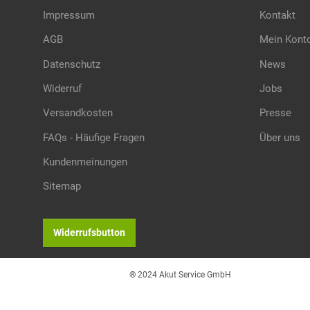
Impressum
Kontakt
AGB
Mein Kont
Datenschutz
News
Widerruf
Jobs
Versandkosten
Presse
FAQs - Häufige Fragen
Über uns
Kundenmeinungen
Sitemap
Widerrufsbutton
® 2024 Akut Service GmbH