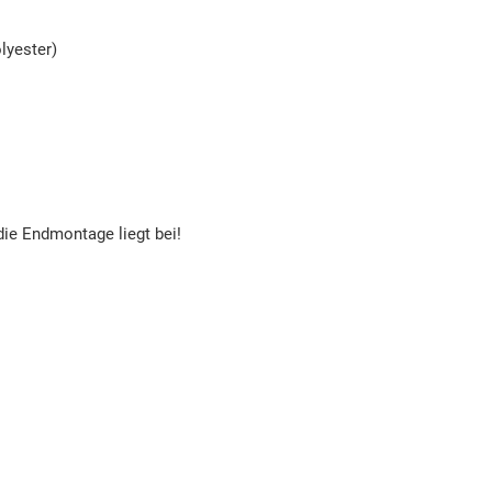
lyester)
die Endmontage liegt bei!