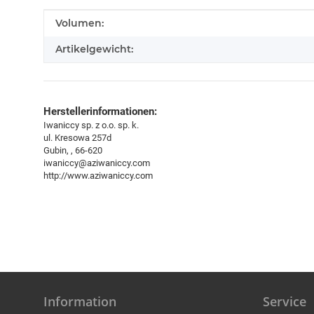
Produkteigenschaft
Wert
Volumen:
Artikelgewicht:
Herstellerinformationen:
Iwaniccy sp. z o.o. sp. k.
ul. Kresowa 257d
Gubin, , 66-620
iwaniccy@aziwaniccy.com
http://www.aziwaniccy.com
Information
Service