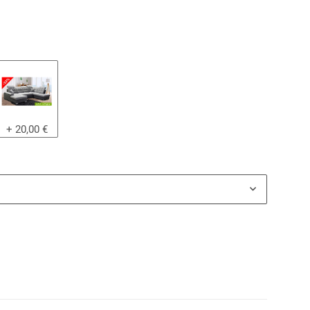
Wert #3
+ 20,00 €