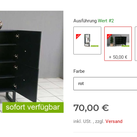
Ausführung
Wert #2
Wert #1
Wert #2
+ 50,00 €
Farbe
rot
70,00 €
inkl. USt. , zzgl.
Versand