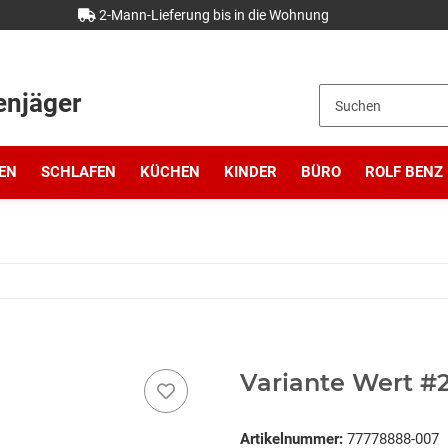
2-Mann-Lieferung bis in die Wohnung
enjäger
EN
SCHLAFEN
KÜCHEN
KINDER
BÜRO
ROLF BENZ
Variante Wert #2
Artikelnummer:
77778888-007