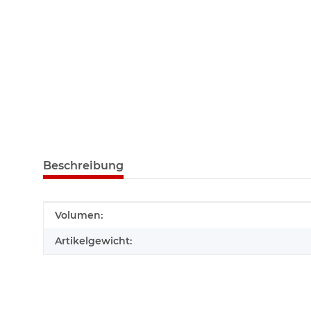
Beschreibung
Produkteigenschaft
Wert
Volumen:
Artikelgewicht: